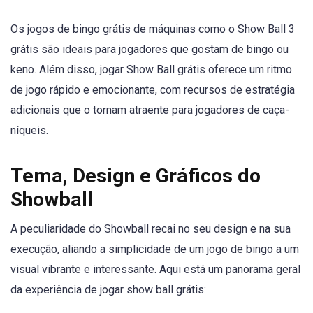
Os jogos de bingo grátis de máquinas como o Show Ball 3
grátis são ideais para jogadores que gostam de bingo ou
keno. Além disso, jogar Show Ball grátis oferece um ritmo
de jogo rápido e emocionante, com recursos de estratégia
adicionais que o tornam atraente para jogadores de caça-
níqueis.
Tema, Design e Gráficos do
Showball
A peculiaridade do Showball recai no seu design e na sua
execução, aliando a simplicidade de um jogo de bingo a um
visual vibrante e interessante. Aqui está um panorama geral
da experiência de jogar show ball grátis: