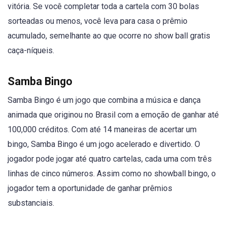
vitória. Se você completar toda a cartela com 30 bolas
sorteadas ou menos, você leva para casa o prêmio
acumulado, semelhante ao que ocorre no show ball gratis
caça-níqueis.
Samba Bingo
Samba Bingo é um jogo que combina a música e dança
animada que originou no Brasil com a emoção de ganhar até
100,000 créditos. Com até 14 maneiras de acertar um
bingo, Samba Bingo é um jogo acelerado e divertido. O
jogador pode jogar até quatro cartelas, cada uma com três
linhas de cinco números. Assim como no showball bingo, o
jogador tem a oportunidade de ganhar prêmios
substanciais.