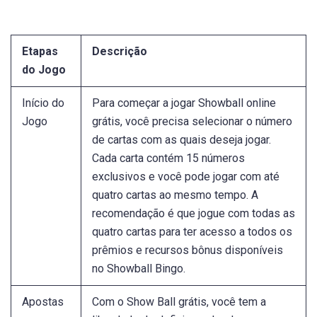
Etapas
Descrição
do Jogo
Início do
Para começar a jogar Showball online
Jogo
grátis, você precisa selecionar o número
de cartas com as quais deseja jogar.
Cada carta contém 15 números
exclusivos e você pode jogar com até
quatro cartas ao mesmo tempo. A
recomendação é que jogue com todas as
quatro cartas para ter acesso a todos os
prêmios e recursos bônus disponíveis
no Showball Bingo.
Apostas
Com o Show Ball grátis, você tem a