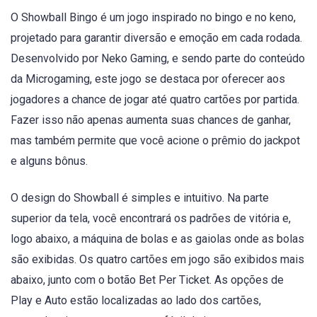
O Showball Bingo é um jogo inspirado no bingo e no keno,
projetado para garantir diversão e emoção em cada rodada.
Desenvolvido por Neko Gaming, e sendo parte do conteúdo
da Microgaming, este jogo se destaca por oferecer aos
jogadores a chance de jogar até quatro cartões por partida.
Fazer isso não apenas aumenta suas chances de ganhar,
mas também permite que você acione o prêmio do jackpot
e alguns bônus.
O design do Showball é simples e intuitivo. Na parte
superior da tela, você encontrará os padrões de vitória e,
logo abaixo, a máquina de bolas e as gaiolas onde as bolas
são exibidas. Os quatro cartões em jogo são exibidos mais
abaixo, junto com o botão Bet Per Ticket. As opções de
Play e Auto estão localizadas ao lado dos cartões,