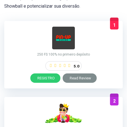
Showball e potencializar sua diversão.
1
250 FS 100% no primeiro depósito
5.0
REGISTRO
Read Review
2