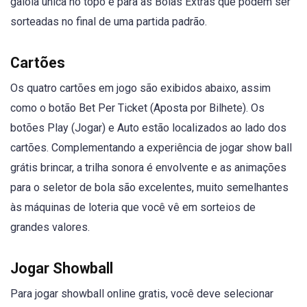
gaiola única no topo é para as Bolas Extras que podem ser
sorteadas no final de uma partida padrão.
Cartões
Os quatro cartões em jogo são exibidos abaixo, assim
como o botão Bet Per Ticket (Aposta por Bilhete). Os
botões Play (Jogar) e Auto estão localizados ao lado dos
cartões. Complementando a experiência de jogar show ball
grátis brincar, a trilha sonora é envolvente e as animações
para o seletor de bola são excelentes, muito semelhantes
às máquinas de loteria que você vê em sorteios de
grandes valores.
Jogar Showball
Para jogar showball online gratis, você deve selecionar