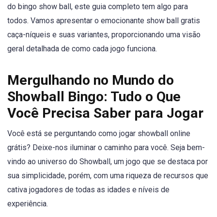
do bingo show ball, este guia completo tem algo para
todos. Vamos apresentar o emocionante show ball gratis
caça-níqueis e suas variantes, proporcionando uma visão
geral detalhada de como cada jogo funciona.
Mergulhando no Mundo do
Showball Bingo: Tudo o Que
Você Precisa Saber para Jogar
Você está se perguntando como jogar showball online
grátis? Deixe-nos iluminar o caminho para você. Seja bem-
vindo ao universo do Showball, um jogo que se destaca por
sua simplicidade, porém, com uma riqueza de recursos que
cativa jogadores de todas as idades e níveis de
experiência.