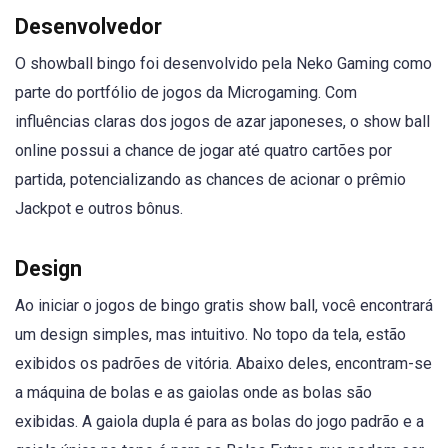
Desenvolvedor
O showball bingo foi desenvolvido pela Neko Gaming como
parte do portfólio de jogos da Microgaming. Com
influências claras dos jogos de azar japoneses, o show ball
online possui a chance de jogar até quatro cartões por
partida, potencializando as chances de acionar o prêmio
Jackpot e outros bônus.
Design
Ao iniciar o jogos de bingo gratis show ball, você encontrará
um design simples, mas intuitivo. No topo da tela, estão
exibidos os padrões de vitória. Abaixo deles, encontram-se
a máquina de bolas e as gaiolas onde as bolas são
exibidas. A gaiola dupla é para as bolas do jogo padrão e a