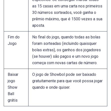
as 15 casas em uma carta nos primeiros
30 números sorteados, você ganha o
prêmio máximo, que é 1500 vezes a sua
aposta.
Fim do
No final do jogo, quando todas as bolas
Jogo
foram sorteadas (incluindo quaisquer
bolas extras), os ganhos dos jogadores
(se houver) são pagos e um novo jogo
começa com novas cartas de número.
Baixar
O jogo de Showbol pode ser baixado
jogo
gratuitamente para que você possa jogar
Show
quando e onde quiser.
Ball
grátis