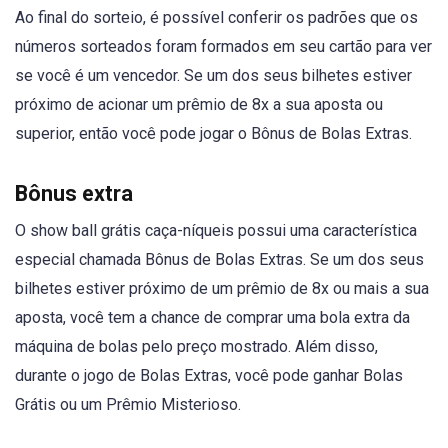
Ao final do sorteio, é possível conferir os padrões que os
números sorteados foram formados em seu cartão para ver
se você é um vencedor. Se um dos seus bilhetes estiver
próximo de acionar um prêmio de 8x a sua aposta ou
superior, então você pode jogar o Bônus de Bolas Extras.
Bônus extra
O show ball grátis caça-níqueis possui uma característica
especial chamada Bônus de Bolas Extras. Se um dos seus
bilhetes estiver próximo de um prêmio de 8x ou mais a sua
aposta, você tem a chance de comprar uma bola extra da
máquina de bolas pelo preço mostrado. Além disso,
durante o jogo de Bolas Extras, você pode ganhar Bolas
Grátis ou um Prêmio Misterioso.