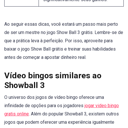
Ao seguir essas dicas, você estará um passo mais perto
de ser um mestre no jogo Show Ball 3 grátis. Lembre-se de
que a prática leva à perfeição. Por isso, aproveite para
baixar o jogo Show Ball grátis e treinar suas habilidades
antes de começar a apostar dinheiro real.
Vídeo bingos similares ao
Showball 3
O universo dos jogos de vídeo bingo oferece uma
infinidade de opções para os jogadores
jogar video bingo
gratis online
. Além do popular Showball 3, existem outros
jogos que podem oferecer uma experiência igualmente