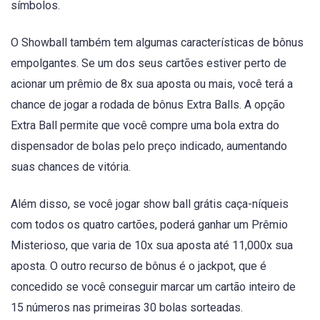
símbolos.
O Showball também tem algumas características de bônus
empolgantes. Se um dos seus cartões estiver perto de
acionar um prêmio de 8x sua aposta ou mais, você terá a
chance de jogar a rodada de bônus Extra Balls. A opção
Extra Ball permite que você compre uma bola extra do
dispensador de bolas pelo preço indicado, aumentando
suas chances de vitória.
Além disso, se você jogar show ball grátis caça-níqueis
com todos os quatro cartões, poderá ganhar um Prêmio
Misterioso, que varia de 10x sua aposta até 11,000x sua
aposta. O outro recurso de bônus é o jackpot, que é
concedido se você conseguir marcar um cartão inteiro de
15 números nas primeiras 30 bolas sorteadas.