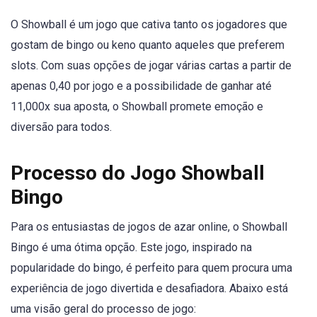
O Showball é um jogo que cativa tanto os jogadores que
gostam de bingo ou keno quanto aqueles que preferem
slots. Com suas opções de jogar várias cartas a partir de
apenas 0,40 por jogo e a possibilidade de ganhar até
11,000x sua aposta, o Showball promete emoção e
diversão para todos.
Processo do Jogo Showball
Bingo
Para os entusiastas de jogos de azar online, o Showball
Bingo é uma ótima opção. Este jogo, inspirado na
popularidade do bingo, é perfeito para quem procura uma
experiência de jogo divertida e desafiadora. Abaixo está
uma visão geral do processo de jogo: