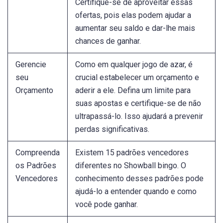
Certifique-se de aproveitar essas
ofertas, pois elas podem ajudar a
aumentar seu saldo e dar-lhe mais
chances de ganhar.
Gerencie
Como em qualquer jogo de azar, é
seu
crucial estabelecer um orçamento e
Orçamento
aderir a ele. Defina um limite para
suas apostas e certifique-se de não
ultrapassá-lo. Isso ajudará a prevenir
perdas significativas.
Compreenda
Existem 15 padrões vencedores
os Padrões
diferentes no Showball bingo. O
Vencedores
conhecimento desses padrões pode
ajudá-lo a entender quando e como
você pode ganhar.