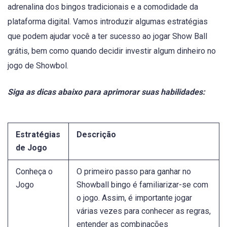
adrenalina dos bingos tradicionais e a comodidade da
plataforma digital. Vamos introduzir algumas estratégias
que podem ajudar você a ter sucesso ao jogar Show Ball
grátis, bem como quando decidir investir algum dinheiro no
jogo de Showbol.
Siga as dicas abaixo para aprimorar suas habilidades:
Estratégias
Descrição
de Jogo
Conheça o
O primeiro passo para ganhar no
Jogo
Showball bingo é familiarizar-se com
o jogo. Assim, é importante jogar
várias vezes para conhecer as regras,
entender as combinações