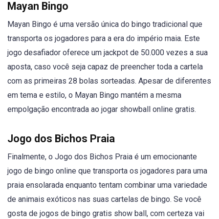
Mayan Bingo
Mayan Bingo é uma versão única do bingo tradicional que
transporta os jogadores para a era do império maia. Este
jogo desafiador oferece um jackpot de 50.000 vezes a sua
aposta, caso você seja capaz de preencher toda a cartela
com as primeiras 28 bolas sorteadas. Apesar de diferentes
em tema e estilo, o Mayan Bingo mantém a mesma
empolgação encontrada ao jogar showball online gratis.
Jogo dos Bichos Praia
Finalmente, o Jogo dos Bichos Praia é um emocionante
jogo de bingo online que transporta os jogadores para uma
praia ensolarada enquanto tentam combinar uma variedade
de animais exóticos nas suas cartelas de bingo. Se você
gosta de jogos de bingo gratis show ball, com certeza vai