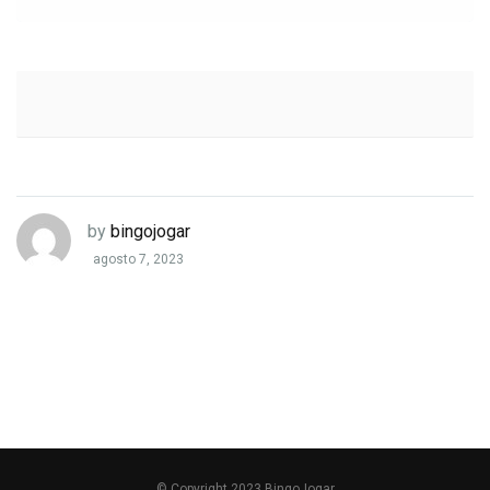
by
bingojogar
agosto 7, 2023
© Copyright 2023 BingoJogar