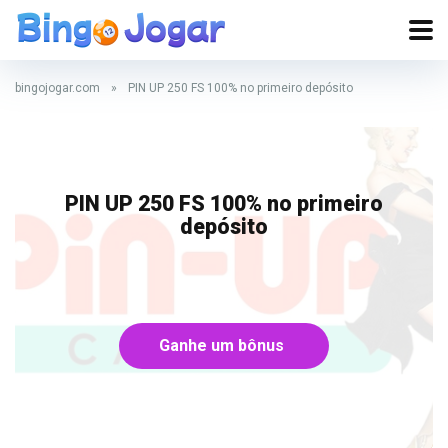
bingojogar.com
»
PIN UP 250 FS 100% no primeiro depósito
PIN UP 250 FS 100% no primeiro
depósito
Ganhe um bônus